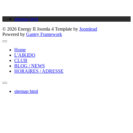
Cette adresse e-mail est protégée contre les robots spammeurs.
Vous devez activer le JavaScript pour la visualiser.
sitemap html
© 2026 Energy II Joomla 4 Template by
Joomlead
Powered by
Gantry Framework
Home
L'AIKIDO
CLUB
BLOG / NEWS
HORAIRES / ADRESSE
sitemap html